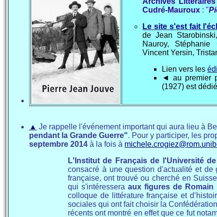
Archives Littéraire
Cudré-Mauroux
: "
Pi
Le site s'est fait l'
de Jean Starobinski
Nauroy, Stéphanie
Vincent Yersin, Trist
Lien vers les
éd
◄ au premier 
(1927) est dédié
▲
Je rappelle l'événement important qui aura lieu à B
pendant la Grande Guerre"
.
Pour y participer, les pr
septembre 2014
à la fois à
michele.crogiez@rom.unib
L'Institut de Français de l'Université d
consacré à une question d'actualité et de 
française, ont trouvé ou cherché en Suiss
qui s'intéressera
aux figures de Romain 
colloque de littérature française et d’histoi
sociales qui ont fait choisir la Confédérat
récents ont montré en effet que ce fut no