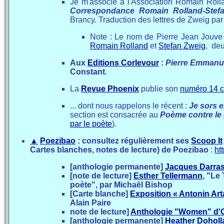
Je m'associe à l'Association Romain Roll
Correspondance Romain Rolland-Stef
Brancy. Traduction des lettres de Zweig par
Note : Le nom de Pierre Jean Jouve 
Romain Rolland
et
Stefan Zweig
, deu
Aux
Editions Corlevour
:
Pierre Emmanue
Constant
.
La
Revue Phoenix
publie son
numéro 14 
... dont nous rappelons le récent :
Je sors e
section est consacrée au
Poème contre le
par le poète
).
▲
Poezibao
: consultez régulièrement ses
Scoop It
Cartes blanches, notes de lecture) de Poezibao
:
ht
[anthologie permanente]
Jacques Darra
[note de lecture]
Esther Tellermann
, "Le
poète", par Michaël Bishop
[Carte blanche]
Exposition « Antonin Art
Alain Paire
note de lecture]
Anthologie "Women" d'Ol
[anthologie permanente]
Heather Doholl