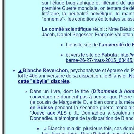
sur l'étude biographique et littéraire de q
première Guerre mondiale, on tentera de déf
littéraire, la neutralité helvétique, le ma
"ennemis"-, les conditions éditoriales suiss
Le comité scientifique
réunit : Mme Béatr
Jacob, Daniel Segesser, François Vallotton
Liens le site de
l'université de
et vers le site de
Fabula
:
http:/
berne-26-27-mars-2015_63445
▲
Blanche Reverchon
, psychanalyste et épouse de P
tôt le 40e anniversaire de sa disparition, le 8 janvier.
No
cette "sibylle" discrète
.
Dans un livre, dont le titre (
D'hommes à homm
couverture ne donnent pas à penser que Pierre 
(le cousin de Marguerite D. a bien connu la mère
en Suisse
pendant la seconde guerre mondiale
"Jouve aux ALS"
). JL Donnadieu a soutenu 
Donnadieu a témoigné de la disparition de Blanc
« Blanche m'a dit, plusieurs fois, ces derni
faut laisser faire. Pas d'hôpital, pas de