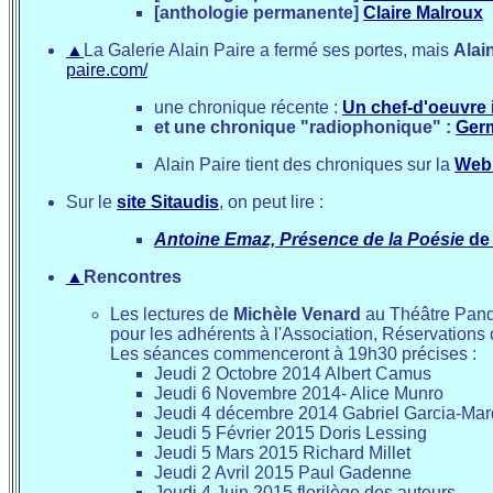
[anthologie permanente]
Claire Malroux
▲
La Galerie Alain Paire a fermé ses portes, mais
Alai
paire.com/
une chronique récente :
Un chef-d'oeuvre 
et une chronique "radiophonique" :
Germ
Alain Paire tient des chroniques sur la
WebR
Sur le
site Sitaudis
, on peut lire :
Antoine Emaz, Présence de la Poésie
de 
▲
Rencontres
Les lectures de
Michèle Venard
au Théâtre Pandor
pour les adhérents à l'Association, Réservations
Les séances commenceront à 19h30 précises :
Jeudi 2 Octobre 2014 Albert Camus
Jeudi 6 Novembre 2014- Alice Munro
Jeudi 4 décembre 2014 Gabriel Garcia-Ma
Jeudi 5 Février 2015 Doris Lessing
Jeudi 5 Mars 2015 Richard Millet
Jeudi 2 Avril 2015 Paul Gadenne
Jeudi 4 Juin 2015 florilège des auteurs