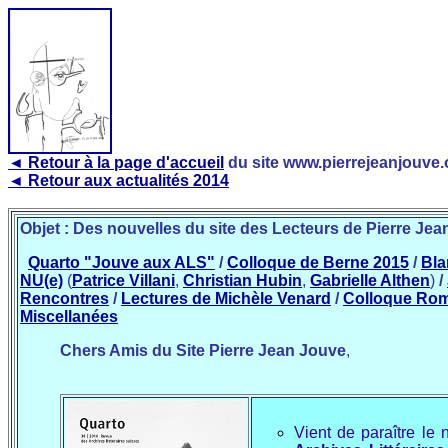
◄ Retour à la page d'accueil
du site www.pierrejeanjouve.
◄ Retour aux actualités 2014
Objet : Des nouvelles du site des Lecteurs de Pierre Je
Quarto "Jouve aux ALS"
/
Colloque de Berne 2015
/
Bla
NU(e)
(
Patrice Villani
,
Christian Hubin
,
Gabrielle Althen
)
/
Rencontres
/
Lectures de Michèle Venard
/
Colloque Roma
Miscellanées
Chers Amis du Site Pierre Jean Jouve
,
Vient de paraître le