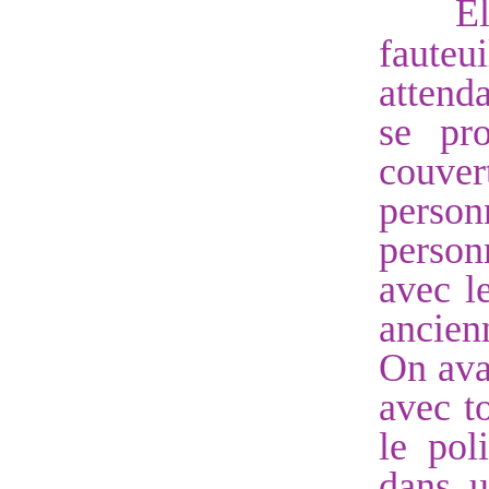
El
faute
attend
se pro
couver
perso
person
avec l
ancien
On ava
avec t
le pol
dans u