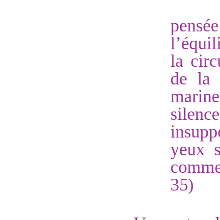
pensée
l’équi
la cir
de la 
marines
silen
insupp
yeux s
comme 
35
)