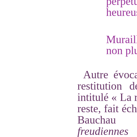
perpét
heureu
Murail
non plu
Autre évoca
restitution 
intitulé « La
reste, fait é
Bauchau 
freudiennes
a