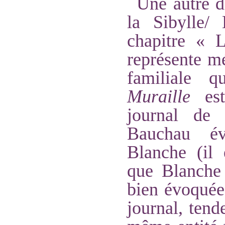
Une autre d
la Sibylle/
chapitre « 
représente m
familiale 
Muraille
es
journal d
Bauchau év
Blanche (il 
que Blanche e
bien évoquée
journal, tend