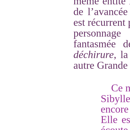
même entité 
de l’avancée
est récurrent 
personnage
fantasmée d
déchirure
, l
autre Grande 
Ce n
Sibyll
encore
Elle es