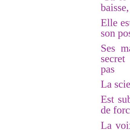
baisse,
Elle e
son po
Ses ma
secret
pas
La sci
Est su
de for
La voi