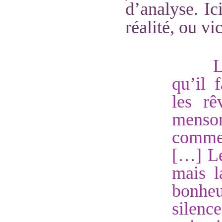
d’analyse. Ici
réalité, ou vi
L
qu’il 
les rê
menso
comme 
[…] Le
mais l
bonhe
silenc