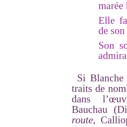
marée 
Elle f
de son
Son so
admira
Si Blanche 
traits de no
dans l’œuv
Bauchau (D
route
, Calli