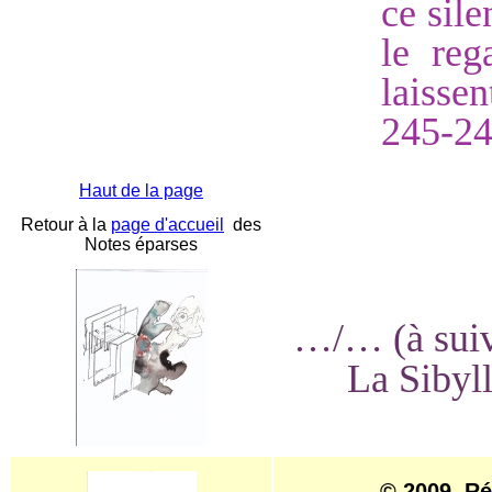
ce sil
le reg
laissen
245-24
Haut de la page
Retour à la
page d'accueil
des
Notes éparses
…/… (à suivr
La Sibyl
© 2009, Ré