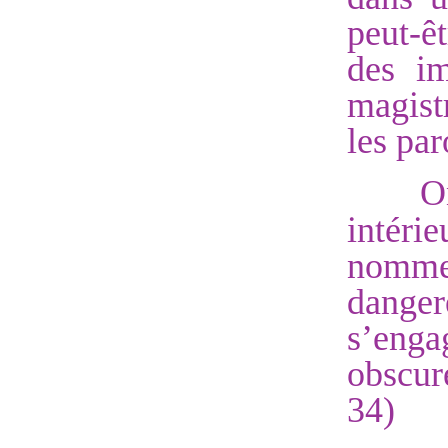
peut-ê
des im
magist
les par
O
intéri
nommer
danger
s’eng
obscur
34)