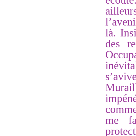
écoute
ailleu
l’aveni
là. Ins
des r
Occup
inévi
s’aviv
Mura
impéné
comme 
me fa
prote