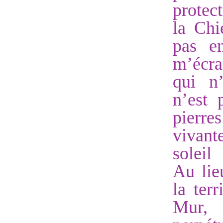
protect
la Chi
pas en
m’écra
qui n’
n’est 
pierr
vivant
soleil
Au lie
la ter
Mur, 