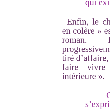
qui exi
Enfin, le ch
en colère » e
roman. 
progressiveme
tiré d’affair
faire vivr
intérieure ».
s’expr