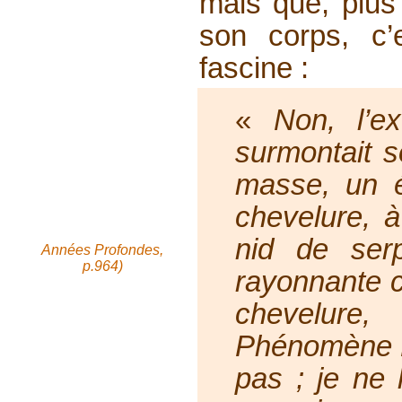
mais que, plus 
son corps, c’
fascine :
«
Non, l’ex
surmontait s
masse, un é
chevelure
, 
nid de ser
Années Profondes,
p.964)
rayonnante 
chevelure
Phénomène Fu
pas ; je ne 