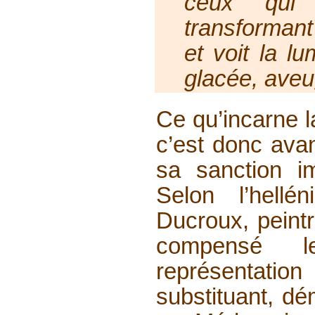
ceux qui 
transformant 
et voit la lu
glacée, aveu
Ce qu’incarne l
c’est donc avant
sa sanction imm
Selon l’hellén
Ducroux, peintr
compensé 
représentatio
substituant, dém