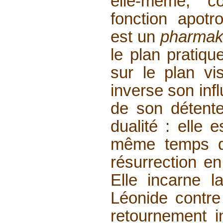
elle-même, 
fonction apot
est un
pharma
le plan pratiqu
sur le plan vi
inverse son inf
de son détente
dualité : elle 
même temps qu
résurrection en
Elle incarne l
Léonide contre
retournement in