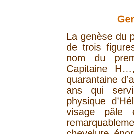
Ge
La genèse du p
de trois figu
nom du premi
Capitaine H…,
quarantaine d’
ans qui serv
physique d’Hé
visage pâle e
remarquable
chevelure éno