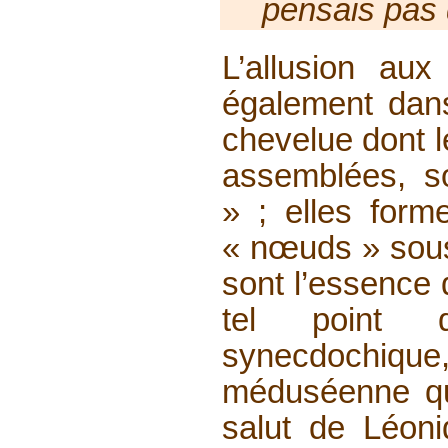
pensais pas q
L’allusion aux
également dan
chevelue dont 
assemblées, 
» ; elles for
« nœuds » sous 
sont l’essence
tel point q
synecdochiqu
méduséenne qu
salut de Léonid