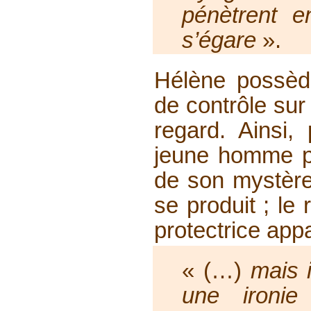
pénètrent 
s’égare
».
Hélène possède
de contrôle sur
regard. Ainsi, 
jeune homme p
de son mystère
se produit ; le 
protectrice appa
« (…)
mais i
une ironi