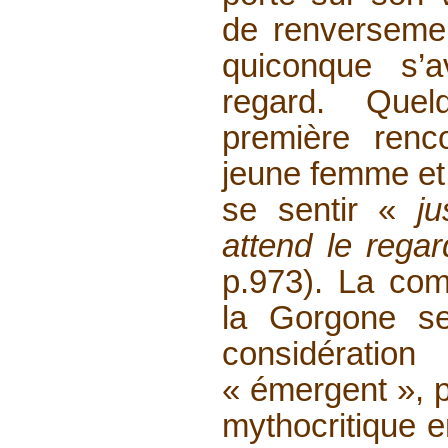
de renversement
quiconque s’a
regard. Que
première renco
jeune femme et l
se sentir «
ju
attend le rega
p.973). La com
la Gorgone se
considérat
« émergent », p
mythocritique e