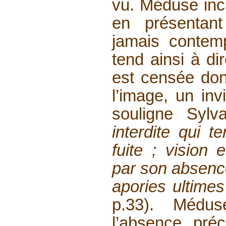
vu. Méduse inca
en présentant
jamais contemp
tend ainsi à di
est censée donn
l’image, un inv
souligne Syl
interdite qui t
fuite ; vision 
par son absen
apories ultime
p.33). Médu
l’absence pré