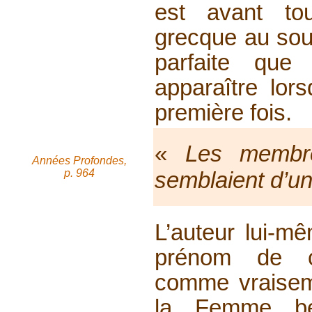
est avant t
grecque au sour
parfaite que
apparaître lors
première fois.
«
Les membr
Années Profondes,
p. 964
semblaient d’u
L’auteur lui-m
prénom de ce
comme vraisemb
la Femme bel