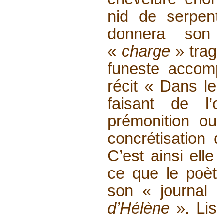
nid de serpent
donnera so
«
charge
» trag
funeste accom
récit « Dans l
faisant de 
prémonition ou
concrétisation
C’est ainsi ell
ce que le poè
son « journal
d’Hélène
». Li