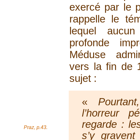
exercé par le
rappelle le té
lequel aucun
profonde imp
Méduse admir
vers la fin de 
sujet :
«
Pourtan
l’horreur pé
regarde : le
Praz, p.43.
s’y gravent