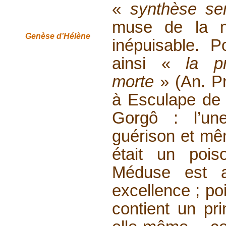
«
synthèse se
muse de la m
Genèse
d’Hélène
inépuisable. 
ainsi «
la p
morte
» (An. Pr
à Esculape de
Gorgô : l’un
guérison et mêm
était un poi
Méduse est 
excellence ; poi
contient un pri