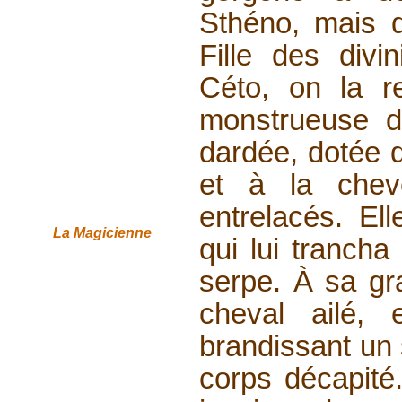
Sthéno, mais qu
Fille des divi
Céto, on la r
monstrueuse d
dardée, dotée d
et à la cheve
entrelacés. El
La Magicienne
qui lui trancha
serpe. À sa gr
cheval ailé, 
brandissant un s
corps décapité.