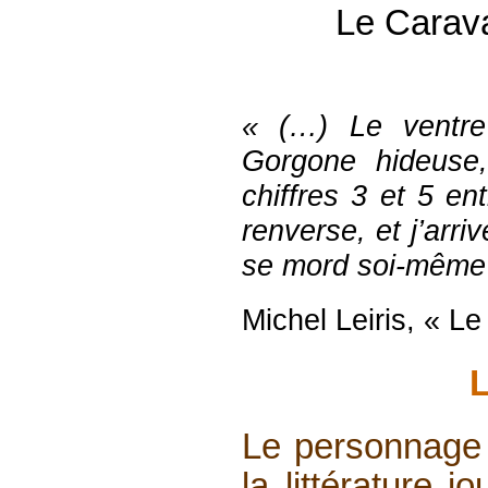
Le Carav
« (…) Le ventre
Gorgone
hideuse,
chiffres 3 et 5 e
renverse, et j’arri
se mord soi-même
Michel Leiris, « L
Le personnage l
la littérature j