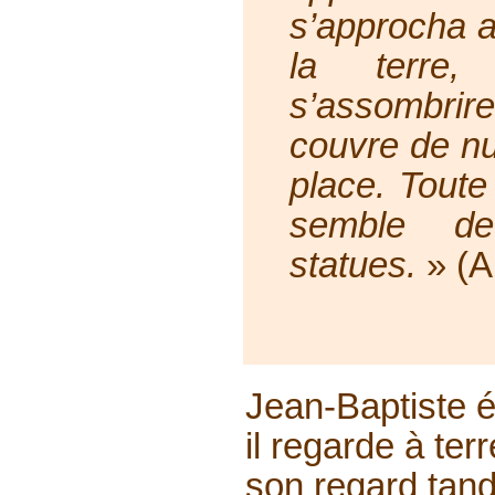
s’approcha a
la terre,
s’assombri
couvre de nu
place. Toute
semble d
statues.
» (An
Jean-Baptiste é
il regarde à ter
son regard tandi