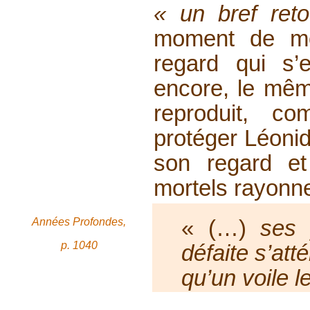
« un bref ret
moment de mour
regard qui s’
encore, le mê
reproduit, c
protéger Léoni
son regard et
mortels rayonn
« (…)
ses 
Années Profondes,
p. 1040
défaite s’att
qu’un voile l