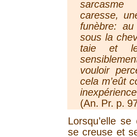
sarcasme 
caresse, une
funèbre: a
sous la chev
taie et l
sensibleme
vouloir per
cela m’eût c
inexpérienc
(An. Pr. p. 9
Lorsqu’elle se
se creuse et se