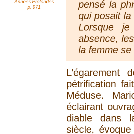
pensé la phr
Années Profondes
p. 971
qui posait l
Lorsque je
absence, les
la femme se 
L’égarement d
pétrification f
Méduse. Mari
éclairant ouvra
diable dans l
siècle, évoque 