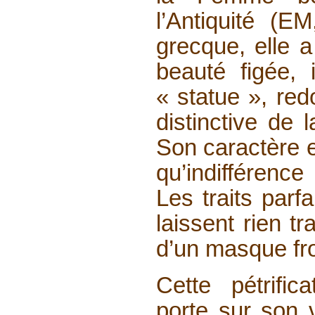
l’Antiquité (E
grecque, elle a 
beauté figée,
« statue », red
distinctive de 
Son caractère es
qu’indifférence
Les traits parf
laissent rien t
d’un masque fro
Cette pétrific
porte sur son v