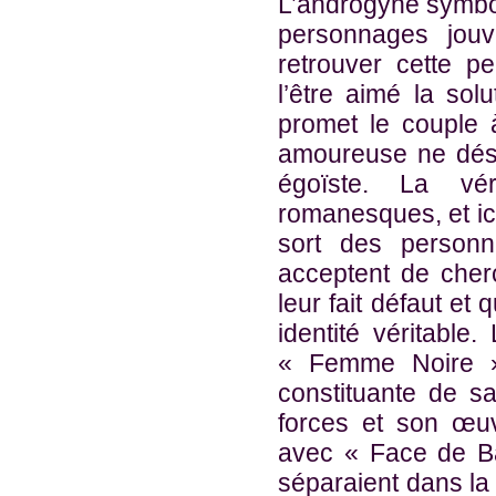
L’androgyne symbol
personnages jouv
retrouver cette pe
l’être aimé la sol
promet le couple à
amoureuse ne désir
égoïste. La vé
romanesques, et ici
sort des personn
acceptent de cher
leur fait défaut et 
identité véritable
« Femme Noire 
constituante de sa
forces et son œuv
avec « Face de Bal
séparaient dans la r