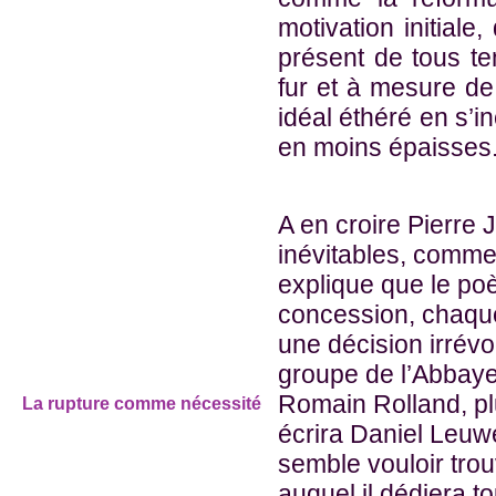
motivation initiale
présent de tous te
fur et à mesure de
idéal éthéré en s’
en moins épaisses
A en croire Pierre 
inévitables, comm
explique que le po
concession, chaque
une décision irrév
groupe de l’Abbaye,
Romain Rolland, plu
La rupture comme nécessité
écrira Daniel Leuw
semble vouloir tro
auquel il dédiera to