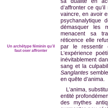
sa dualité en ac
d’affronter ce qu’il
vaincre, en avoir 
psychanalytique 
démasquer les m
menacent sa tra
réticence elle refus
par le ressentir
Un archétype féminin qu’il
faut oser affronter
L’expérience poé
inévitablement dan
sang et la culpab
Sanglantes
semblen
en quête d’anima.
L’anima, substitut
entité profondément
des mythes antiq