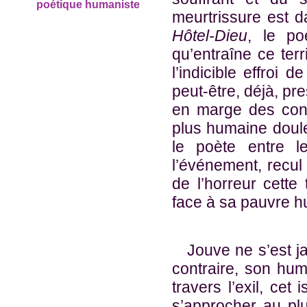
poétique humaniste
meurtrissure est 
Hôtel-Dieu
, le po
qu’entraîne ce ter
l’indicible effroi 
peut-être, déjà, pr
en marge des conf
plus humaine douleu
le poète entre l
l’événement, recu
de l’horreur cette 
face à sa pauvre 
Jouve ne s’est jam
contraire, son hu
travers l’exil, cet 
s’approcher au plu