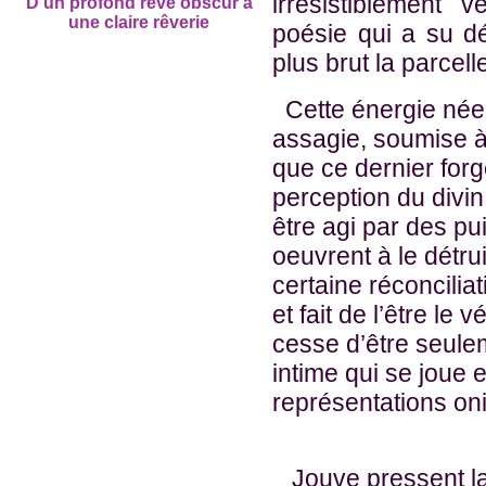
irrésistiblement
D'un profond rêve obscur à
une claire rêverie
poésie qui a su d
plus brut la parcel
Cette énergie née 
assagie, soumise à l
que ce dernier forg
perception du divin
être agi par des pu
oeuvrent à le détrui
certaine réconciliat
et fait de l’être le 
cesse d’être seule
intime qui se joue 
représentations on
Jouve pressent la