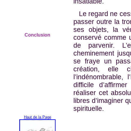
insatiable.
Le regard ne cesse
passer outre la t
ses objets, la v
Conclusion
conservé comme un
de parvenir. L’e
cheminement jusqu
se fraye un pass
création, elle
l’indénombrable, l’
difficile d’affir
réaliser cet absol
libres d’imaginer q
spirituelle.
Haut de la Page